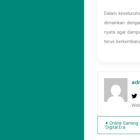
Dalam keseluruha
dimainkan denga
nyata agar dampa
terus berkembang 
ad
Web
Post
Online Gaming: 
Digital Era
navigatio