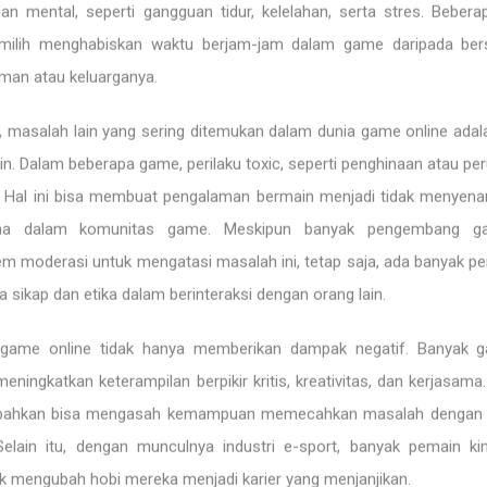
dan mental, seperti gangguan tidur, kelelahan, serta stres. Beber
milih menghabiskan waktu berjam-jam dalam game daripada berso
man atau keluarganya.
, masalah lain yang sering ditemukan dalam dunia game online adala
n. Dalam beberapa game, perilaku toxic, seperti penghinaan atau pe
adi. Hal ini bisa membuat pengalaman bermain menjadi tidak menyen
na dalam komunitas game. Meskipun banyak pengembang g
m moderasi untuk mengatasi masalah ini, tetap saja, ada banyak p
a sikap dan etika dalam berinteraksi dengan orang lain.
 game online tidak hanya memberikan dampak negatif. Banyak 
eningkatkan keterampilan berpikir kritis, kreativitas, dan kerjasam
 bahkan bisa mengasah kemampuan memecahkan masalah dengan 
lain itu, dengan munculnya industri e-sport, banyak pemain kin
 mengubah hobi mereka menjadi karier yang menjanjikan.