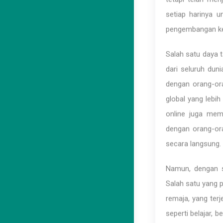
setiap harinya u
pengembangan ke
Salah satu daya
dari seluruh dun
dengan orang-ora
global yang lebih
online juga mem
dengan orang-or
secara langsung.
Namun, dengan s
Salah satu yang 
remaja, yang ter
seperti belajar, 