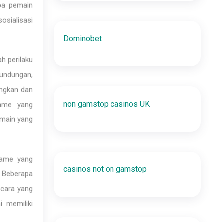
apa pemain
sialisasi
Dominobet
h perilaku
rundungan,
angkan dan
non gamstop casinos UK
ame yang
emain yang
game yang
casinos not on gamstop
a. Beberapa
cara yang
i memiliki