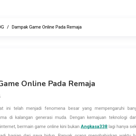
OG
Dampak Game Online Pada Remaja
ame Online Pada Remaja
5
at ini telah menjadi fenomena besar yang mempengaruhi ban
tama di kalangan generasi muda. Dengan kemajuan teknologi da
nternet, bermain game online kini bukan
Angkasa338
lagi hanya sek
njadi bagian dari gaya hidup. Banyak orang menghabiskan waktu 