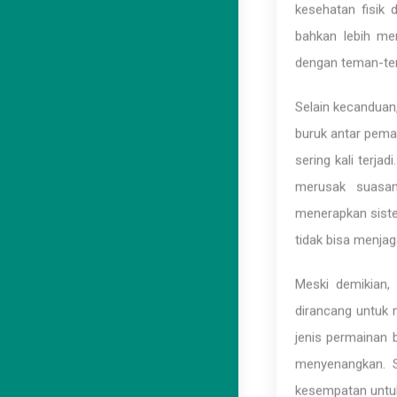
kesehatan fisik 
bahkan lebih me
dengan teman-te
Selain kecanduan
buruk antar pemai
sering kali terj
merusak suasa
menerapkan siste
tidak bisa menjag
Meski demikian,
dirancang untuk m
jenis permainan
menyenangkan. Se
kesempatan untuk