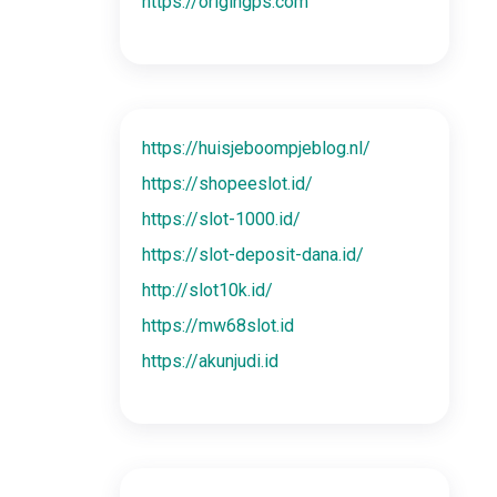
https://origingps.com
https://huisjeboompjeblog.nl/
https://shopeeslot.id/
https://slot-1000.id/
https://slot-deposit-dana.id/
http://slot10k.id/
https://mw68slot.id
https://akunjudi.id